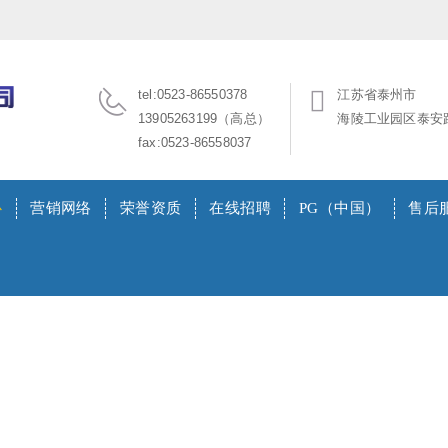
tel:0523-86550378
江苏省泰州市
13905263199（高总）
海陵工业园区泰安路
fax:0523-86558037
心
营销网络
荣誉资质
在线招聘
PG（中国）
售后