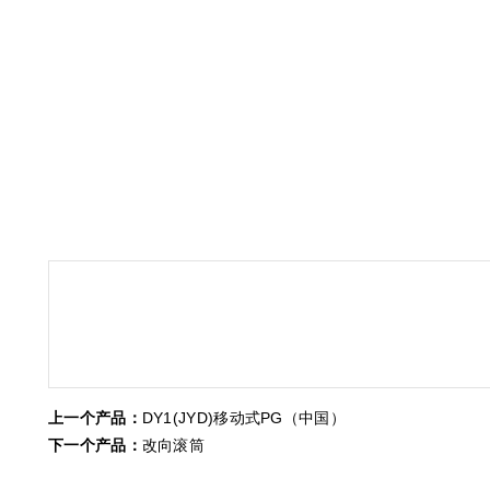
上一个产品：
DY1(JYD)移动式PG（中国）
下一个产品：
改向滚筒