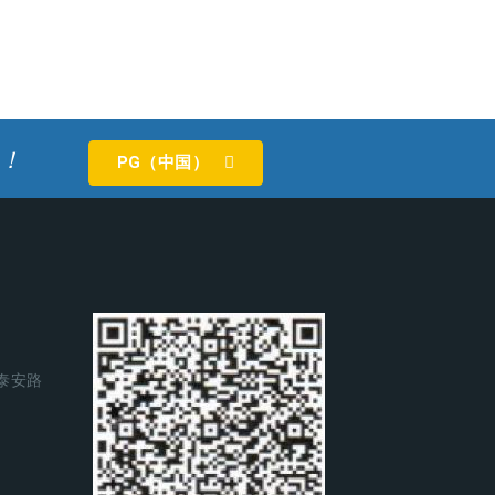
！
PG（中国）
泰安路